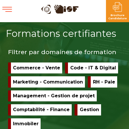
Brochure
Candidature
Formations certifiantes
Filtrer par domaines de formation
Commerce - Vente
Apply
Code - IT & Digital
Appl
Commerce
Cod
- Vente
- IT 
Marketing - Communication
Apply
RH - Paie
Appl
filter
Digit
Marketing -
RH -
filter
Communication
Paie
Management - Gestion de projet
Apply
filter
filter
Management
- Gestion de
Comptabilité - Finance
Apply
Gestion
Apply
projet filter
Comptabilité
Gestion
- Finance
filter
Immobiler
Apply