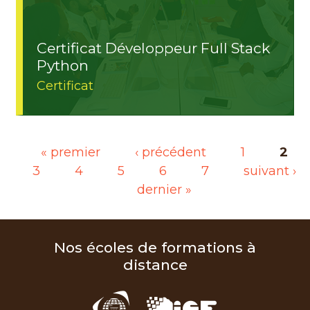
Certificat Développeur Full Stack
Python
Certificat
Pages
« premier
‹ précédent
1
2
3
4
5
6
7
suivant ›
dernier »
Nos écoles de formations à
distance