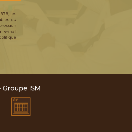
1978, les
ables du
pression
n e-mail
olitique
e Groupe ISM