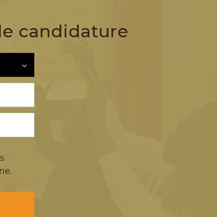
 de candidature
s
ne.