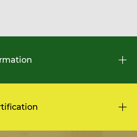
ormation
tification