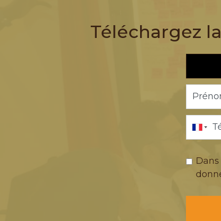
Téléchargez la
Prén
T
Dans 
donné