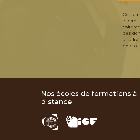
Conformé
informa
traitem
des don
à l'adre
de prot
Nos écoles de formations à
distance