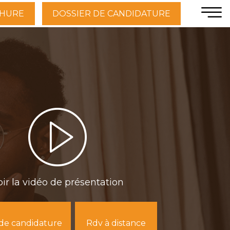
HURE
DOSSIER DE CANDIDATURE
oir la vidéo de présentation
 de candidature
Rdv à distance