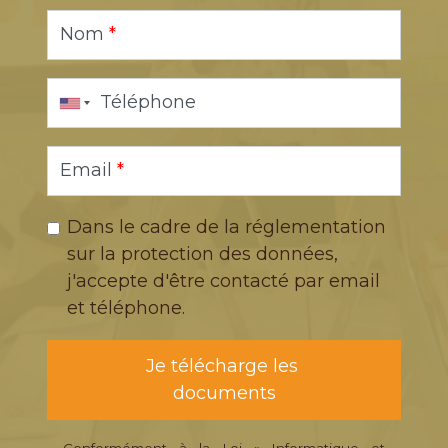
Nom
*
Téléphone
Email
*
Dans le cadre de la réglementation
sur la protection des données,
j'accepte d'être contacté par email
et téléphone.